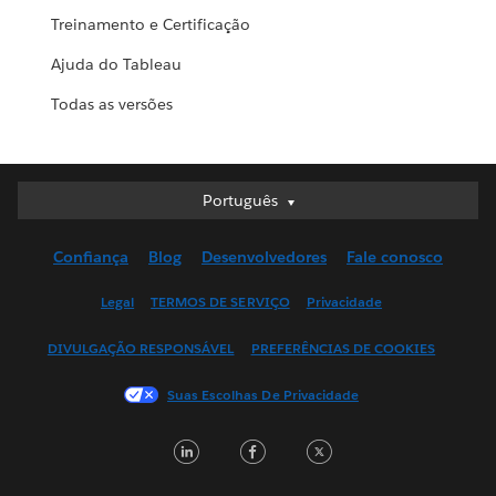
Treinamento e Certificação
Ajuda do Tableau
Todas as versões
Português
Português
Deutsch
Confiança
Blog
Desenvolvedores
Fale conosco
English (UK)
English (US)
Legal
TERMOS DE SERVIÇO
Privacidade
Español
DIVULGAÇÃO RESPONSÁVEL
PREFERÊNCIAS DE COOKIES
Français (Canada)
Français (France)
Suas Escolhas De Privacidade
Italiano
LinkedIn
Facebook
Twitter
日本語
한국어