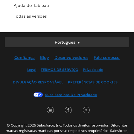
Ajuda do Tableau
Todas as versões
Português
Português
Deutsch
Confiança
Blog
Desenvolvedores
Fale conosco
English (UK)
English (US)
Legal
TERMOS DE SERVIÇO
Privacidade
Español
DIVULGAÇÃO RESPONSÁVEL
PREFERÊNCIAS DE COOKIES
Français (Canada)
Français (France)
Suas Escolhas De Privacidade
Italiano
L
F
T
日本語
i
a
w
한국어
n
c
i
Nederlands
© Copyright 2026 Salesforce, Inc. Todos os direitos reservados. Diferentes
marcas registradas mantidas por seus respectivos proprietários. Salesforce,
Svenska