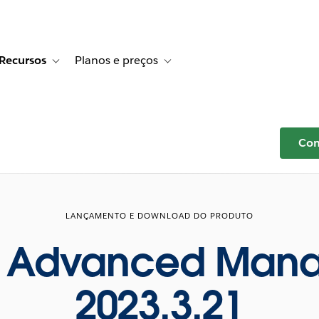
Recursos
Planos e preços
r Histórias de clientes
e sub-navigation for Soluções
Toggle sub-navigation for Recursos
Toggle sub-navigation for Planos e p
Com
LANÇAMENTO E DOWNLOAD DO PRODUTO
u Advanced Man
2023.3.21