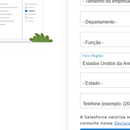
Endereço
País/Região
A Salesforce valoriza 
consulte nossa
Declar