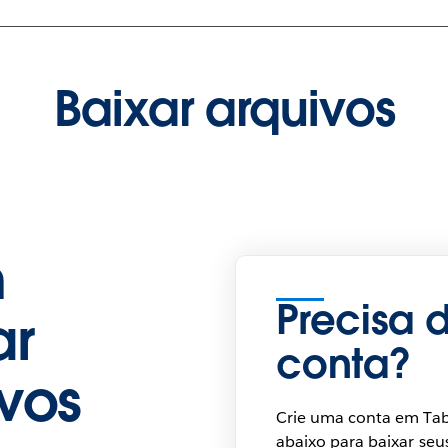
Baixar arquivos
n
Precisa 
ar
conta?
ivos
Crie uma conta em Ta
abaixo para baixar seu