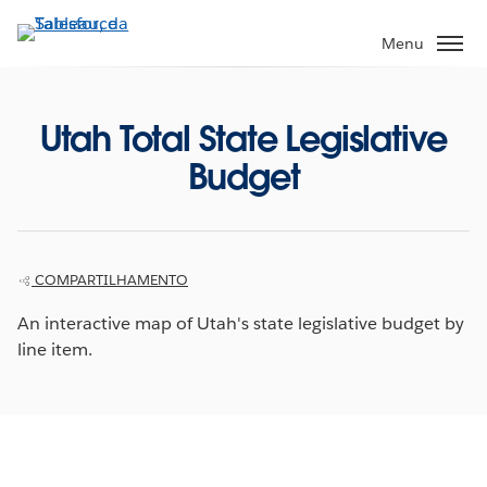
Pular
para
Menu
o
conteúdo
principal
Utah Total State Legislative
Budget
COMPARTILHAMENTO
An interactive map of Utah's state legislative budget by
line item.