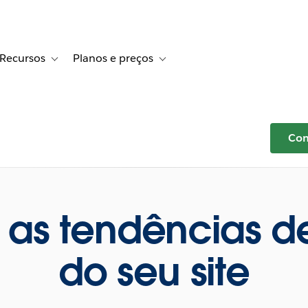
Recursos
Planos e preços
r Histórias de clientes
le sub-navigation for Soluções
Toggle sub-navigation for Recursos
Toggle sub-navigation for Planos e 
Com
 as tendências de
do seu site