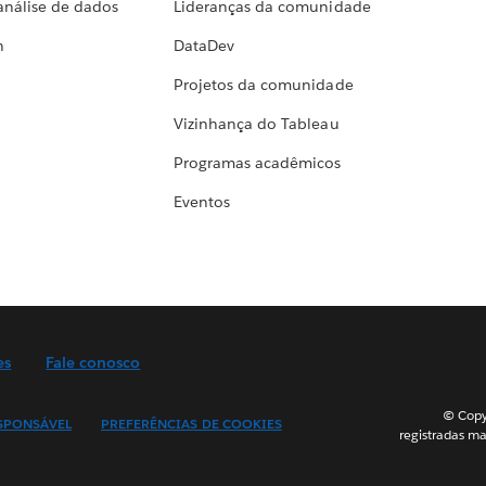
análise de dados
Lideranças da comunidade
h
DataDev
Projetos da comunidade
Vizinhança do Tableau
Programas acadêmicos
Eventos
es
Fale conosco
© Copyr
SPONSÁVEL
PREFERÊNCIAS DE COOKIES
registradas ma