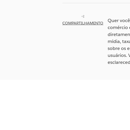
Quer você
COMPARTILHAMENTO
comércio e
diretament
mídia, ta
sobre os 
usuários.
esclarece