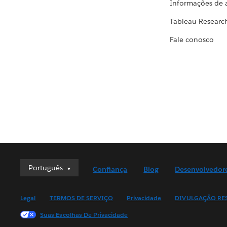
Informações de 
Tableau Researc
Fale conosco
Português
Português
Confiança
Blog
Desenvolvedor
Deutsch
English (UK)
Legal
TERMOS DE SERVIÇO
Privacidade
DIVULGAÇÃO RE
English (US)
Suas Escolhas De Privacidade
Español