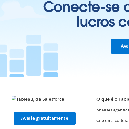
Conecte-se c
lucros 
Ava
O que é o Tabl
Análises agêntic
Avalie gratuitamente
Crie uma cultur