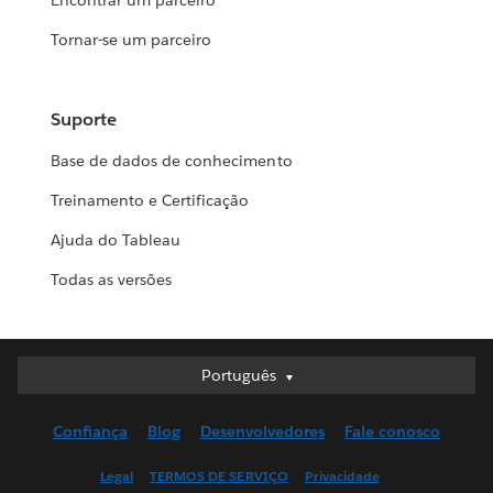
Encontrar um parceiro
Tornar-se um parceiro
Suporte
Base de dados de conhecimento
Treinamento e Certificação
Ajuda do Tableau
Todas as versões
Português
Português
Deutsch
Confiança
Blog
Desenvolvedores
Fale conosco
English (UK)
English (US)
Legal
TERMOS DE SERVIÇO
Privacidade