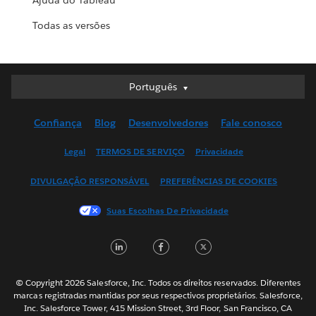
Ajuda do Tableau
Todas as versões
Português
Português
Deutsch
Confiança
Blog
Desenvolvedores
Fale conosco
English (UK)
English (US)
Legal
TERMOS DE SERVIÇO
Privacidade
Español
DIVULGAÇÃO RESPONSÁVEL
PREFERÊNCIAS DE COOKIES
Français (Canada)
Français (France)
Suas Escolhas De Privacidade
Italiano
LinkedIn
Facebook
Twitter
日本語
한국어
Nederlands
© Copyright 2026 Salesforce, Inc. Todos os direitos reservados. Diferentes
marcas registradas mantidas por seus respectivos proprietários. Salesforce,
Svenska
Inc. Salesforce Tower, 415 Mission Street, 3rd Floor, San Francisco, CA