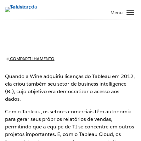
Pular
para
Menu
o
conteúdo
principal
A Wine, uma empresa em franco
crescimento, cria uma única fonte de
verdade para todos
COMPARTILHAMENTO
Quando a Wine adquiriu licenças do Tableau em 2012,
ela criou também seu setor de business intelligence
Play
(BI), cujo objetivo era democratizar o acesso aos
dados.
Com o Tableau, os setores comerciais têm autonomia
Video
para gerar seus próprios relatórios de vendas,
permitindo que a equipe de TI se concentre em outros
projetos importantes. E, com o Tableau Cloud, os