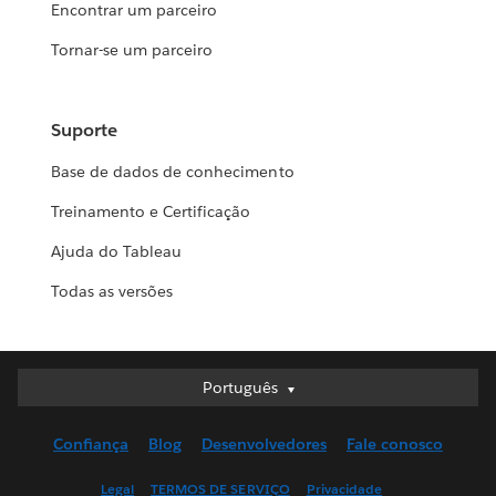
Encontrar um parceiro
Tornar-se um parceiro
Suporte
Base de dados de conhecimento
Treinamento e Certificação
Ajuda do Tableau
Todas as versões
Português
Português
Deutsch
Confiança
Blog
Desenvolvedores
Fale conosco
English (UK)
English (US)
Legal
TERMOS DE SERVIÇO
Privacidade