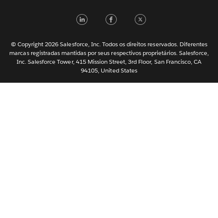
Italiano
LinkedIn
Facebook
Twitter
日本語
한국어
Nederlands
© Copyright 2026 Salesforce, Inc. Todos os direitos reservados. Diferentes
marcas registradas mantidas por seus respectivos proprietários. Salesforce,
Svenska
Inc. Salesforce Tower, 415 Mission Street, 3rd Floor, San Francisco, CA
94105, United States
ไทย
简体中文
繁體中文