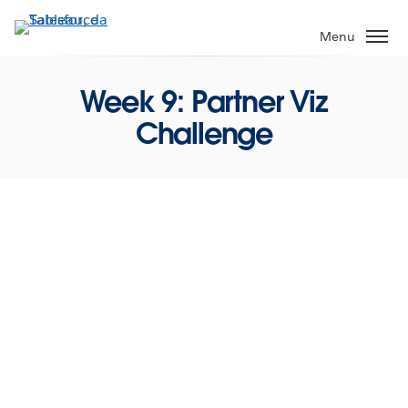
Pular
para
Menu
o
conteúdo
Week 9: Partner Viz
principal
Challenge