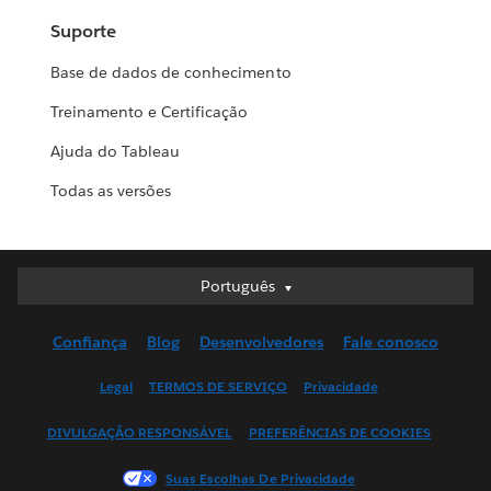
Suporte
Base de dados de conhecimento
Treinamento e Certificação
Ajuda do Tableau
Todas as versões
Português
Português
Deutsch
Confiança
Blog
Desenvolvedores
Fale conosco
English (UK)
English (US)
Legal
TERMOS DE SERVIÇO
Privacidade
Español
DIVULGAÇÃO RESPONSÁVEL
PREFERÊNCIAS DE COOKIES
Français (Canada)
Français (France)
Suas Escolhas De Privacidade