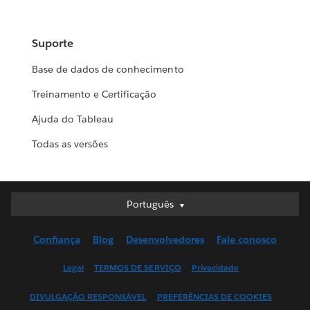
Suporte
Base de dados de conhecimento
Treinamento e Certificação
Ajuda do Tableau
Todas as versões
Português
Português
Deutsch
Confiança
Blog
Desenvolvedores
Fale conosco
English (UK)
English (US)
Legal
TERMOS DE SERVIÇO
Privacidade
Español
DIVULGAÇÃO RESPONSÁVEL
PREFERÊNCIAS DE COOKIES
Français (Canada)