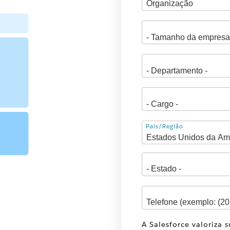
Endereço
País/Região
A Salesforce valoriza 