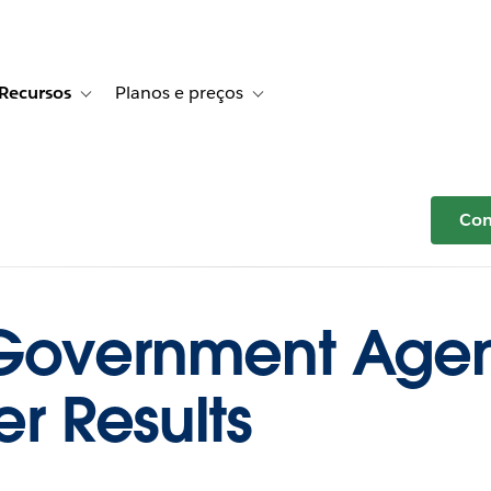
Recursos
Planos e preços
r Histórias de clientes
e sub-navigation for Soluções
Toggle sub-navigation for Recursos
Toggle sub-navigation for Planos e p
Com
 Government Age
er Results