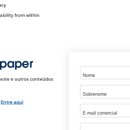
acy
bility from within
epaper
 este e outros conteúdos
?
Entre aqui