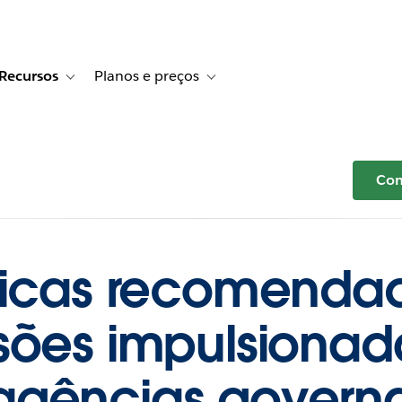
Recursos
Planos e preços
r Histórias de clientes
e sub-navigation for Soluções
Toggle sub-navigation for Recursos
Toggle sub-navigation for Planos e p
Com
ticas recomenda
sões impulsionad
agências govern