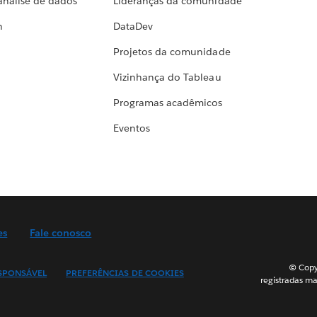
análise de dados
Lideranças da comunidade
h
DataDev
Projetos da comunidade
Vizinhança do Tableau
Programas acadêmicos
Eventos
es
Fale conosco
© Copyr
SPONSÁVEL
PREFERÊNCIAS DE COOKIES
registradas ma