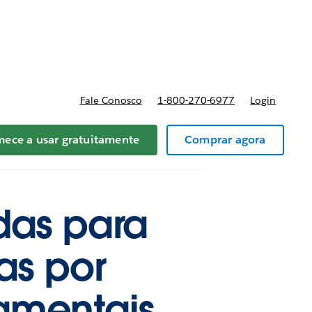
reços
Fale Conosco
1-800-270-6977
Login
ece a usar gratuitamente
Comprar agora
das para
as por
amentais