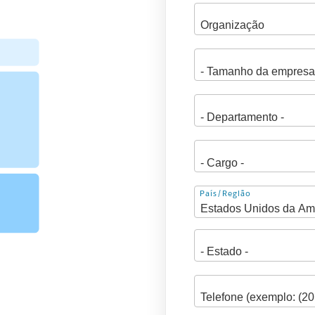
Endereço
País/Região