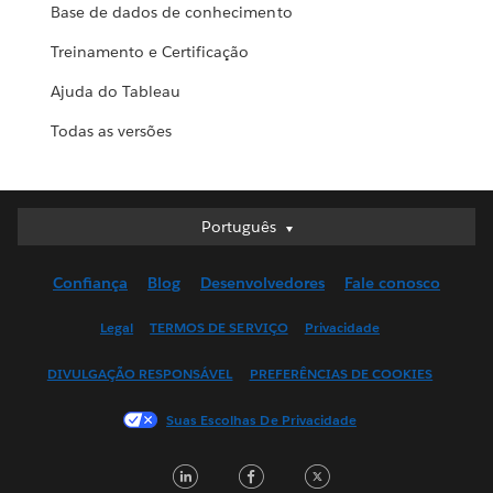
Base de dados de conhecimento
Treinamento e Certificação
Ajuda do Tableau
Todas as versões
Português
Português
Deutsch
Confiança
Blog
Desenvolvedores
Fale conosco
English (UK)
English (US)
Legal
TERMOS DE SERVIÇO
Privacidade
Español
DIVULGAÇÃO RESPONSÁVEL
PREFERÊNCIAS DE COOKIES
Français (Canada)
Français (France)
Suas Escolhas De Privacidade
Italiano
LinkedIn
Facebook
Twitter
日本語