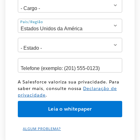
Endereço
País/Região
A Salesforce valoriza sua privacidade. Para
saber mais, consulte nossa
Declaração de
privacidade
.
ALGUM PROBLEMA?