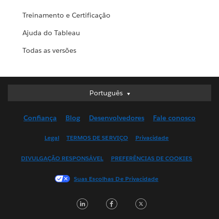
Treinamento e Certificação
Ajuda do Tableau
Todas as versões
Português
Português
Deutsch
Confiança
Blog
Desenvolvedores
Fale conosco
English (UK)
English (US)
Legal
TERMOS DE SERVIÇO
Privacidade
Español
DIVULGAÇÃO RESPONSÁVEL
PREFERÊNCIAS DE COOKIES
Français (Canada)
Français (France)
Suas Escolhas De Privacidade
Italiano
LinkedIn
Facebook
Twitter
日本語
한국어