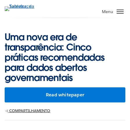
Pular
para
Menu
o
conteúdo
principal
Uma nova era de
transparência: Cinco
práticas recomendadas
para dados abertos
governamentais
Read whitepaper
COMPARTILHAMENTO