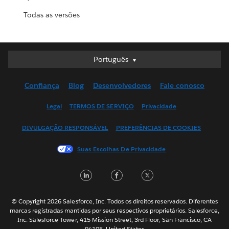
Todas as versões
Português
Português
Deutsch
Confiança
Blog
Desenvolvedores
Fale conosco
English (UK)
English (US)
Legal
TERMOS DE SERVIÇO
Privacidade
Español
DIVULGAÇÃO RESPONSÁVEL
PREFERÊNCIAS DE COOKIES
Français (Canada)
Français (France)
Suas Escolhas De Privacidade
Italiano
LinkedIn
Facebook
Twitter
日本語
한국어
Nederlands
© Copyright 2026 Salesforce, Inc. Todos os direitos reservados. Diferentes
marcas registradas mantidas por seus respectivos proprietários. Salesforce,
Svenska
Inc. Salesforce Tower, 415 Mission Street, 3rd Floor, San Francisco, CA
94105, United States