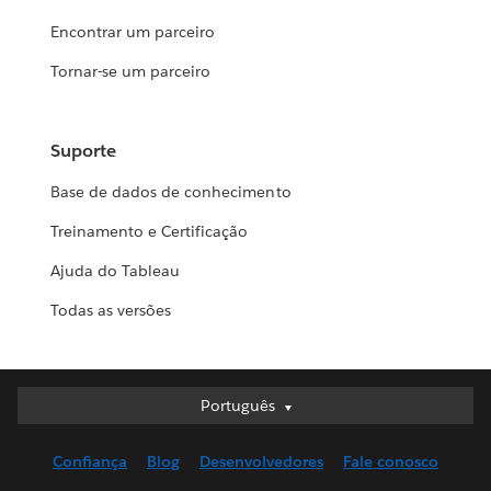
Encontrar um parceiro
Tornar-se um parceiro
Suporte
Base de dados de conhecimento
Treinamento e Certificação
Ajuda do Tableau
Todas as versões
Português
Português
Deutsch
Confiança
Blog
Desenvolvedores
Fale conosco
English (UK)