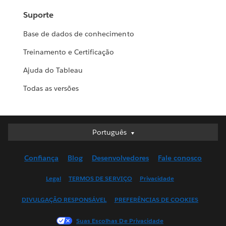
Suporte
Base de dados de conhecimento
Treinamento e Certificação
Ajuda do Tableau
Todas as versões
Português
Português
Deutsch
Confiança
Blog
Desenvolvedores
Fale conosco
English (UK)
English (US)
Legal
TERMOS DE SERVIÇO
Privacidade
Español
DIVULGAÇÃO RESPONSÁVEL
PREFERÊNCIAS DE COOKIES
Français (Canada)
Français (France)
Suas Escolhas De Privacidade