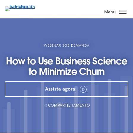
Pular
para
Menu
o
conteúdo
principal
WEBINAR SOB DEMANDA
How to Use Business Science
to Minimize Churn
Assista agora
COMPARTILHAMENTO