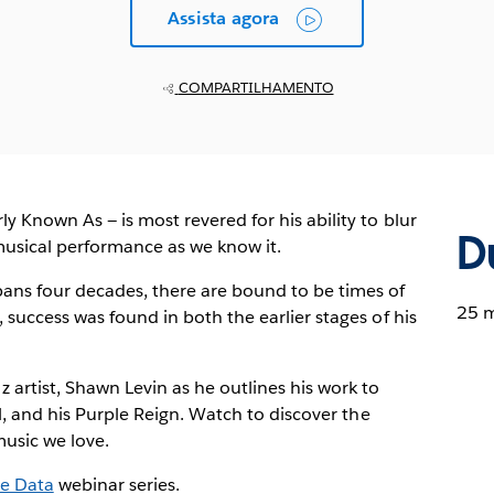
Assista agora
COMPARTILHAMENTO
y Known As — is most revered for his ability to blur
D
musical performance as we know it.
pans four decades, there are bound to be times of
25 m
 success was found in both the earlier stages of his
rtist, Shawn Levin as he outlines his work to
ll, and his Purple Reign. Watch to discover the
music we love.
e Data
webinar series.