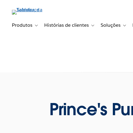
Pular
para
o
conteúdo
Produtos
Histórias de clientes
Soluções
Toggle sub-navigation for Produtos
Toggle sub-navigation fo
Toggl
principal
Prince's P