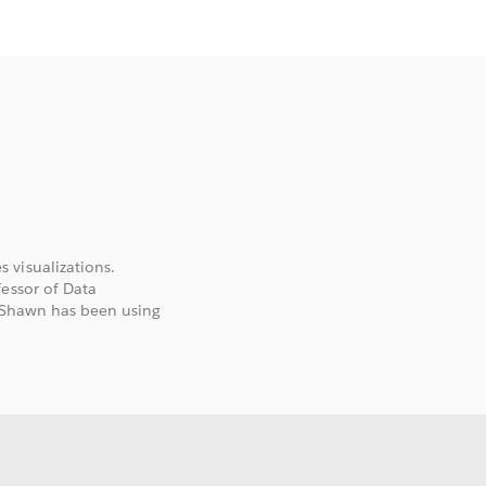
 visualizations.
fessor of Data
. Shawn has been using