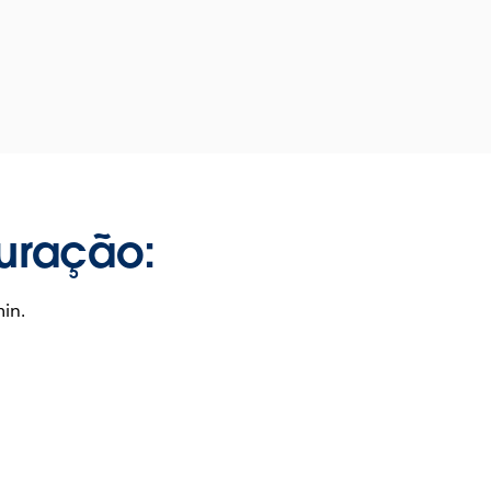
uração:
in.