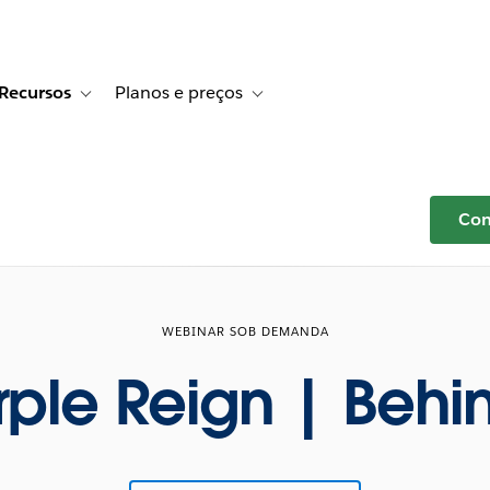
Recursos
Planos e preços
r Histórias de clientes
e sub-navigation for Soluções
Toggle sub-navigation for Recursos
Toggle sub-navigation for Planos e p
Com
WEBINAR SOB DEMANDA
urple Reign | Behi