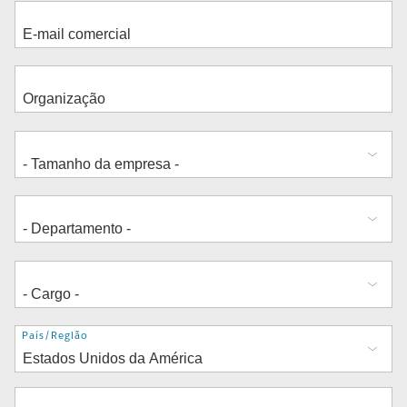
Endereço
País/Região