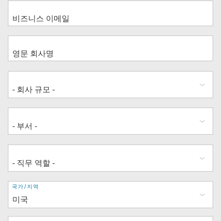
주
국가/지역
소