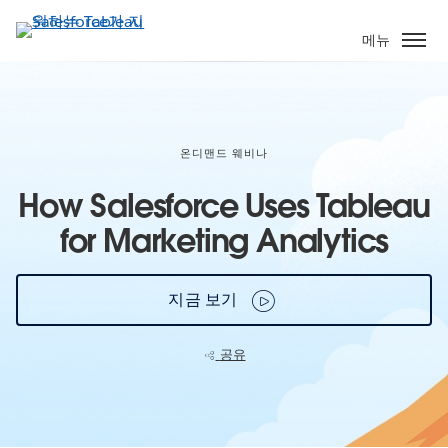
주
요
메뉴
콘
텐
츠
로
건
온디맨드 웨비나
너
How Salesforce Uses Tableau
뛰
기
for Marketing Analytics
지금 보기
공유