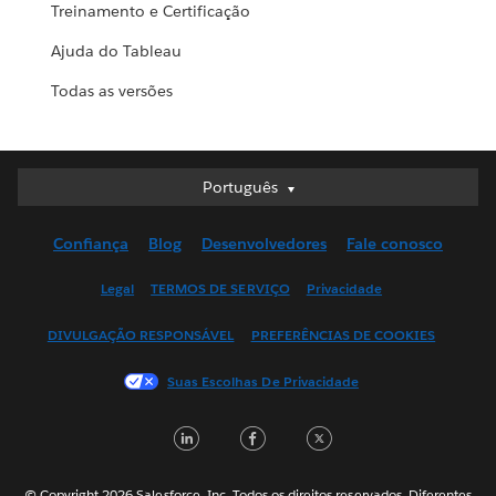
Treinamento e Certificação
Ajuda do Tableau
Todas as versões
Português
Português
Deutsch
Confiança
Blog
Desenvolvedores
Fale conosco
English (UK)
English (US)
Legal
TERMOS DE SERVIÇO
Privacidade
Español
DIVULGAÇÃO RESPONSÁVEL
PREFERÊNCIAS DE COOKIES
Français (Canada)
Français (France)
Suas Escolhas De Privacidade
Italiano
LinkedIn
Facebook
Twitter
日本語
한국어
Nederlands
© Copyright 2026 Salesforce, Inc. Todos os direitos reservados. Diferentes