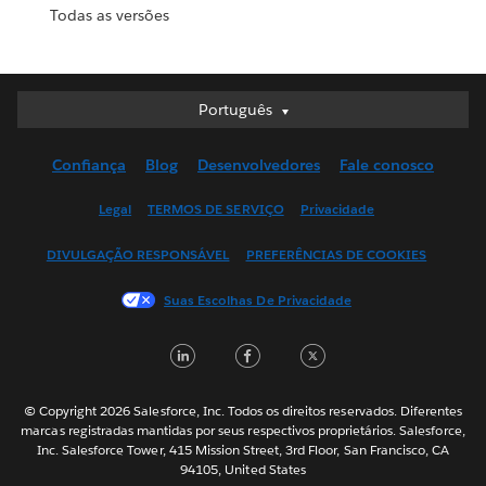
Todas as versões
Português
Português
Deutsch
Confiança
Blog
Desenvolvedores
Fale conosco
English (UK)
English (US)
Legal
TERMOS DE SERVIÇO
Privacidade
Español
DIVULGAÇÃO RESPONSÁVEL
PREFERÊNCIAS DE COOKIES
Français (Canada)
Français (France)
Suas Escolhas De Privacidade
Italiano
LinkedIn
Facebook
Twitter
日本語
한국어
Nederlands
© Copyright 2026 Salesforce, Inc. Todos os direitos reservados. Diferentes
marcas registradas mantidas por seus respectivos proprietários. Salesforce,
Svenska
Inc. Salesforce Tower, 415 Mission Street, 3rd Floor, San Francisco, CA
94105, United States
ไทย