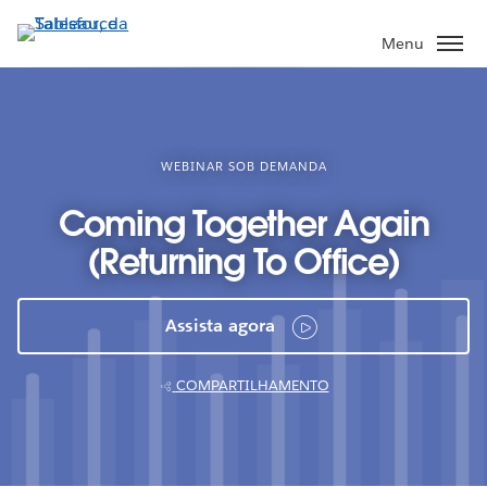
Pular
para
Menu
o
conteúdo
principal
WEBINAR SOB DEMANDA
Coming Together Again
(Returning To Office)
Assista agora
COMPARTILHAMENTO