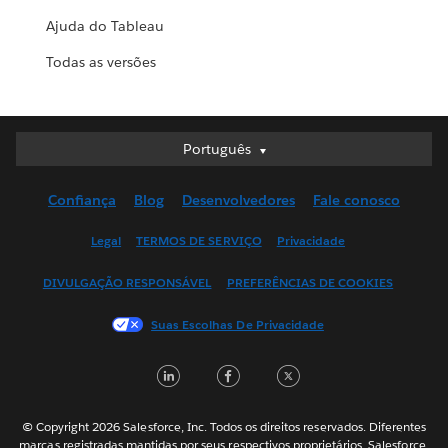
Ajuda do Tableau
Todas as versões
Português
Português
Deutsch
Confiança
Blog
Desenvolvedores
Fale conosco
English (UK)
English (US)
Legal
TERMOS DE SERVIÇO
Privacidade
Español
DIVULGAÇÃO RESPONSÁVEL
PREFERÊNCIAS DE COOKIES
Français (Canada)
Français (France)
Suas Escolhas De Privacidade
Italiano
LinkedIn
Facebook
Twitter
日本語
한국어
Nederlands
© Copyright 2026 Salesforce, Inc. Todos os direitos reservados. Diferentes
marcas registradas mantidas por seus respectivos proprietários. Salesforce,