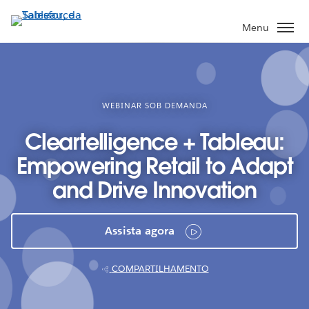
Pular
para
Menu
o
conteúdo
principal
WEBINAR SOB DEMANDA
Cleartelligence + Tableau:
Empowering Retail to Adapt
and Drive Innovation
Assista agora
COMPARTILHAMENTO