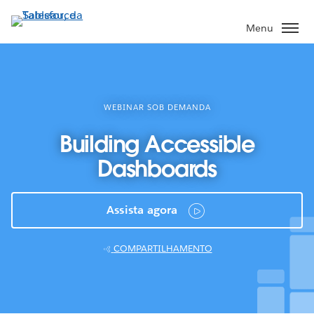
Pular
para
Menu
o
conteúdo
principal
WEBINAR SOB DEMANDA
Building Accessible
Dashboards
Assista agora
COMPARTILHAMENTO