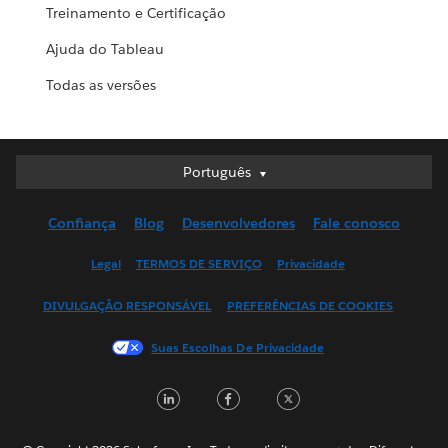
Treinamento e Certificação
Ajuda do Tableau
Todas as versões
Português
Português
Deutsch
Confiança
Blog
Desenvolvedores
Fale conosco
English (UK)
English (US)
Legal
TERMOS DE SERVIÇO
Privacidade
Español
DIVULGAÇÃO RESPONSÁVEL
PREFERÊNCIAS DE COOKIES
Français (Canada)
Français (France)
Suas Escolhas De Privacidade
Italiano
LinkedIn
Facebook
Twitter
日本語
한국어