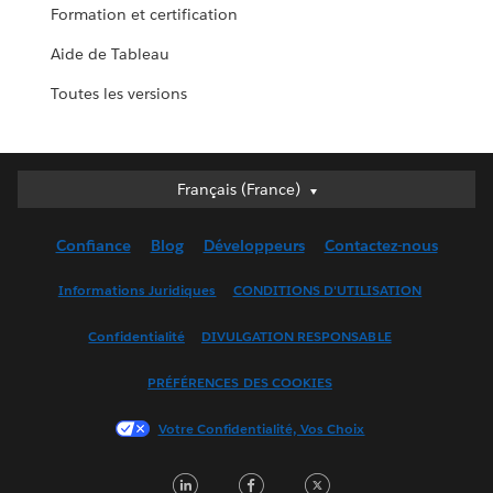
Formation et certification
Aide de Tableau
Toutes les versions
Français (France)
Français (France)
Deutsch
Confiance
Blog
Développeurs
Contactez-nous
English (UK)
English (US)
Informations Juridiques
CONDITIONS D'UTILISATION
Español
Confidentialité
DIVULGATION RESPONSABLE
Français (Canada)
Italiano
PRÉFÉRENCES DES COOKIES
日本語
Votre Confidentialité, Vos Choix
한국어
Nederlands
LinkedIn
Facebook
Twitter