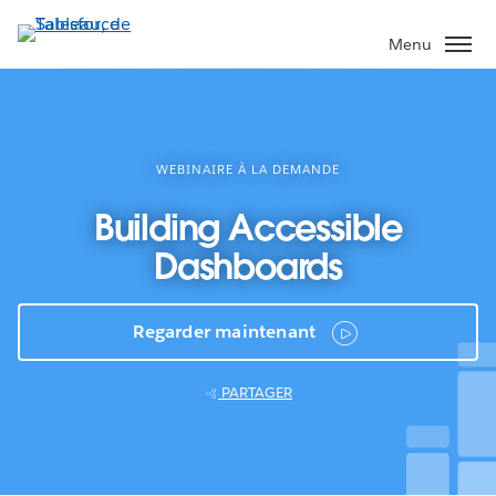
Aller
au
Menu
contenu
principal
WEBINAIRE À LA DEMANDE
Building Accessible
Dashboards
Regarder maintenant
PARTAGER