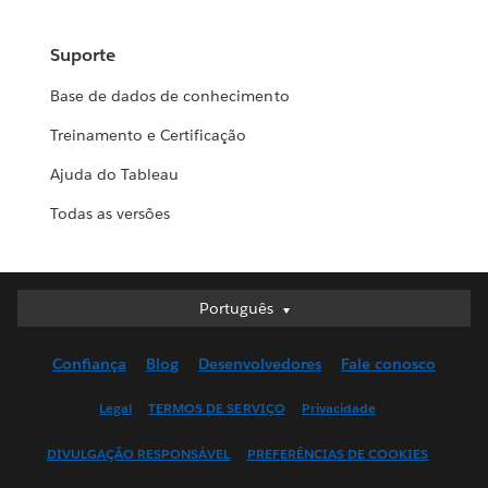
Suporte
Base de dados de conhecimento
Treinamento e Certificação
Ajuda do Tableau
Todas as versões
Português
Português
Deutsch
Confiança
Blog
Desenvolvedores
Fale conosco
English (UK)
English (US)
Legal
TERMOS DE SERVIÇO
Privacidade
Español
DIVULGAÇÃO RESPONSÁVEL
PREFERÊNCIAS DE COOKIES
Français (Canada)