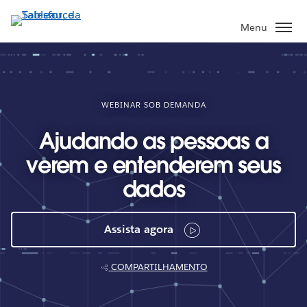
Pular
para
Menu
o
conteúdo
principal
WEBINAR SOB DEMANDA
Ajudando as pessoas a
verem e entenderem seus
dados
Assista agora
COMPARTILHAMENTO