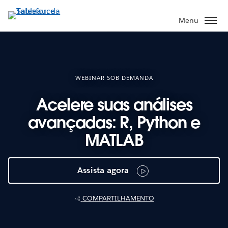
Pular
para
Menu
o
conteúdo
principal
WEBINAR SOB DEMANDA
Acelere suas análises
avançadas: R, Python e
MATLAB
Assista agora
COMPARTILHAMENTO