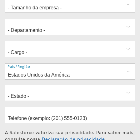
Endereço
País/Região
A Salesforce valoriza sua privacidade. Para saber mais,
consulte nossa
Declaração de privacidade
.