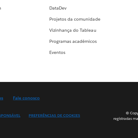
h
DataDev
Projetos da comunidade
Vizinhança do Tableau
Programas acadêmicos
Eventos
es
Fale conosco
© Copyr
SPONSÁVEL
PREFERÊNCIAS DE COOKIES
registradas ma