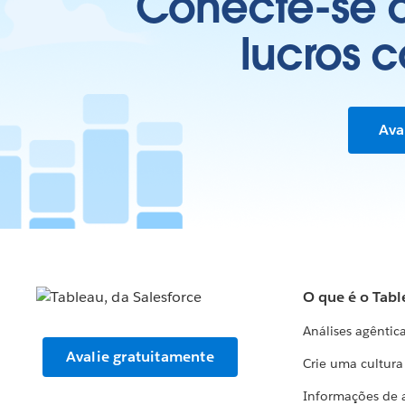
Conecte-se c
lucros 
Ava
O que é o Tabl
Análises agêntic
Avalie gratuitamente
Crie uma cultur
Informações de 