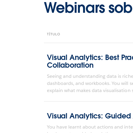
Webinars so
TÍTULO
Visual Analytics: Best Pra
Collaboration
Seeing and understanding data is richer
dashboards, and workbooks. You will s
explain what makes data visualisation s
Visual Analytics: Guided
You have learnt about actions and inter