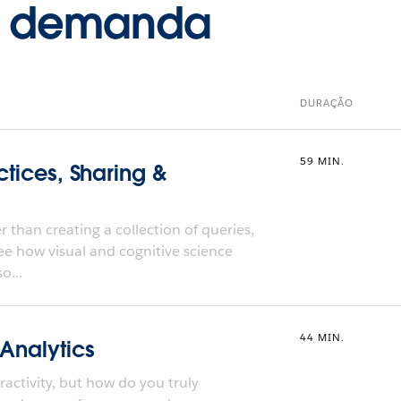
b demanda
DURAÇÃO
59 MIN.
ctices, Sharing &
 than creating a collection of queries,
ee how visual and cognitive science
o...
44 MIN.
 Analytics
activity, but how do you truly