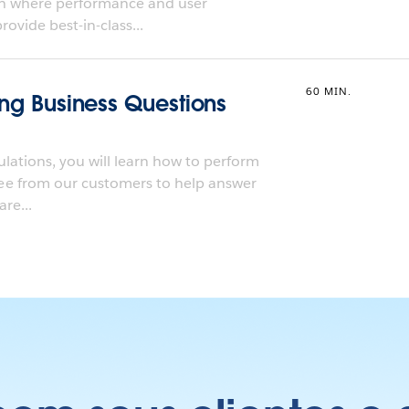
ch where performance and user
ovide best-in-class...
60 MIN.
ting Business Questions
ulations, you will learn how to perform
e from our customers to help answer
re...