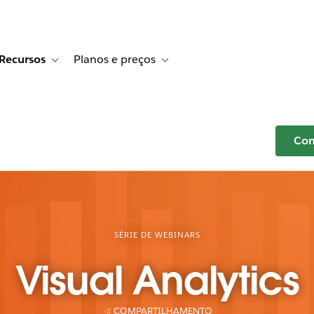
Recursos
Planos e preços
r Histórias de clientes
e sub-navigation for Soluções
Toggle sub-navigation for Recursos
Toggle sub-navigation for Planos e p
Com
SÉRIE DE WEBINARS
Visual Analytics
COMPARTILHAMENTO