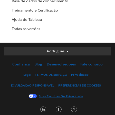
Base de dados de conhecimento
Treinamento e Certificação
Ajuda do Tableau
Todas as versões
Português
Português
Deutsch
Confiança
Blog
Desenvolvedores
Fale conosco
English (UK)
English (US)
Legal
TERMOS DE SERVIÇO
Privacidade
Español
DIVULGAÇÃO RESPONSÁVEL
PREFERÊNCIAS DE COOKIES
Français (Canada)
Français (France)
Suas Escolhas De Privacidade
Italiano
LinkedIn
Facebook
Twitter
日本語