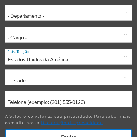
Endereço
País/Região
A Salesforce valoriza sua privacidade. Para saber mais,
consulte nossa
Declaração de privacidade
.