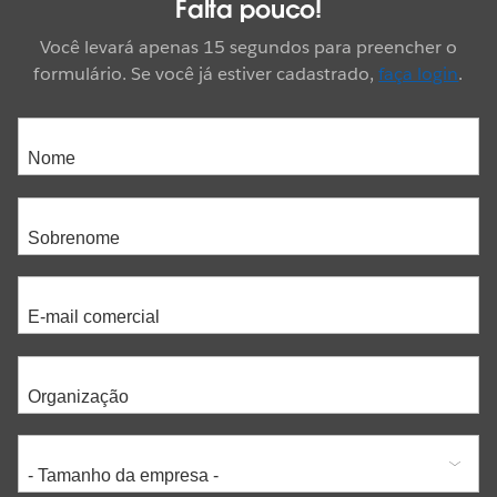
Falta pouco!
Você levará apenas 15 segundos para preencher o
formulário. Se você já estiver cadastrado,
faça login
.