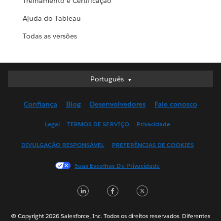
Treinamento e Certificação
Ajuda do Tableau
Todas as versões
Português
Português
Deutsch
Confiança
Blog
Desenvolvedores
Fale conosco
English (UK)
English (US)
Legal
TERMOS DE SERVIÇO
Privacidade
Español
DIVULGAÇÃO RESPONSÁVEL
PREFERÊNCIAS DE COOKIES
Français (Canada)
Français (France)
Suas Escolhas De Privacidade
Italiano
LinkedIn
Facebook
Twitter
日本語
한국어
Nederlands
© Copyright 2026 Salesforce, Inc. Todos os direitos reservados. Diferentes