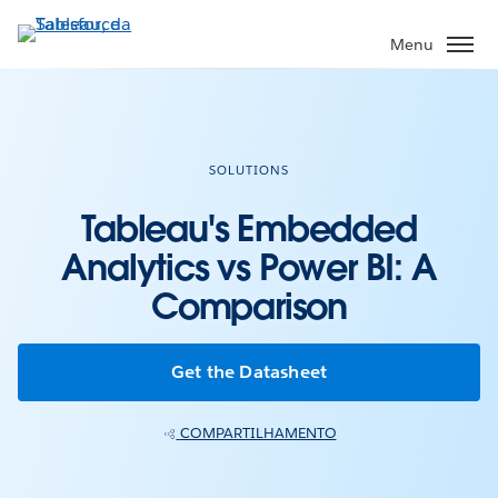
Pular
para
Menu
o
conteúdo
principal
SOLUTIONS
Tableau's Embedded
Analytics vs Power BI: A
Comparison
Get the Datasheet
COMPARTILHAMENTO