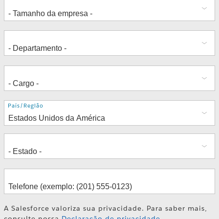
Endereço
País/Região
A Salesforce valoriza sua privacidade. Para saber mais,
consulte nossa
Declaração de privacidade
.