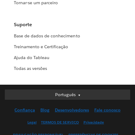
Tornar-se um parceiro
Suporte
Base de dados de conhecimento
Treinamento e Certificação
Ajuda do Tableau
Todas as versões
Português
Português
Deutsch
Confiança
Blog
Desenvolvedores
Fale conosco
English (UK)
English (US)
Legal
TERMOS DE SERVIÇO
Privacidade
Español
DIVULGAÇÃO RESPONSÁVEL
PREFERÊNCIAS DE COOKIES