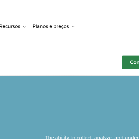
Recursos
Planos e preços
r Histórias de clientes
e sub-navigation for Soluções
Toggle sub-navigation for Recursos
Toggle sub-navigation for Planos e p
Com
The ability to collect, analyze, and unde