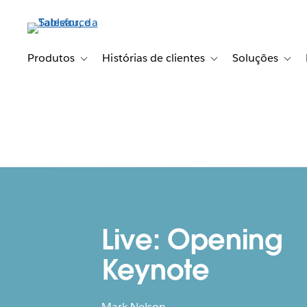
Pular
para
o
conteúdo
Produtos
Histórias de clientes
Soluções
Toggle sub-navigation for Produtos
Toggle sub-navigation fo
Toggl
principal
Live: Opening
Keynote
Mark Nelson