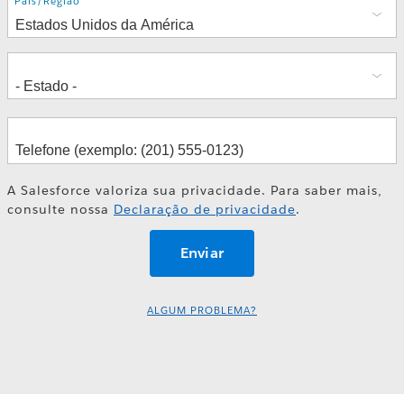
Endereço
País/Região
A Salesforce valoriza sua privacidade. Para saber mais,
consulte nossa
Declaração de privacidade
.
ALGUM PROBLEMA?