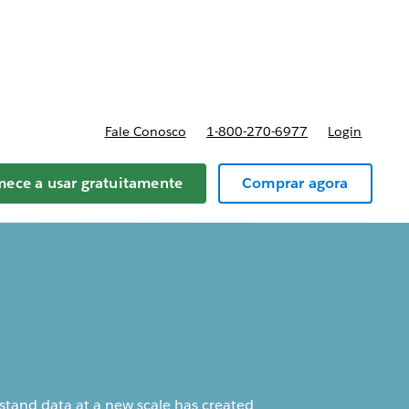
reços
Fale Conosco
1-800-270-6977
Login
ece a usar gratuitamente
Comprar agora
rstand data at a new scale has created