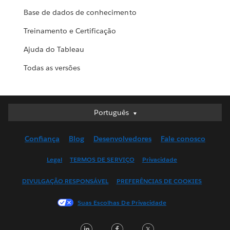
Base de dados de conhecimento
Treinamento e Certificação
Ajuda do Tableau
Todas as versões
Português
Português
Deutsch
Confiança
Blog
Desenvolvedores
Fale conosco
English (UK)
English (US)
Legal
TERMOS DE SERVIÇO
Privacidade
Español
DIVULGAÇÃO RESPONSÁVEL
PREFERÊNCIAS DE COOKIES
Français (Canada)
Français (France)
Suas Escolhas De Privacidade
Italiano
LinkedIn
Facebook
Twitter
日本語