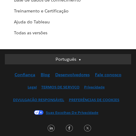
Base de dados de conhecimento
Treinamento e Certificação
Ajuda do Tableau
Todas as versões
Português
Português
Deutsch
Confiança
Blog
Desenvolvedores
Fale conosco
English (UK)
English (US)
Legal
TERMOS DE SERVIÇO
Privacidade
Español
DIVULGAÇÃO RESPONSÁVEL
PREFERÊNCIAS DE COOKIES
Français (Canada)
Français (France)
Suas Escolhas De Privacidade
Italiano
LinkedIn
Facebook
Twitter
日本語
한국어