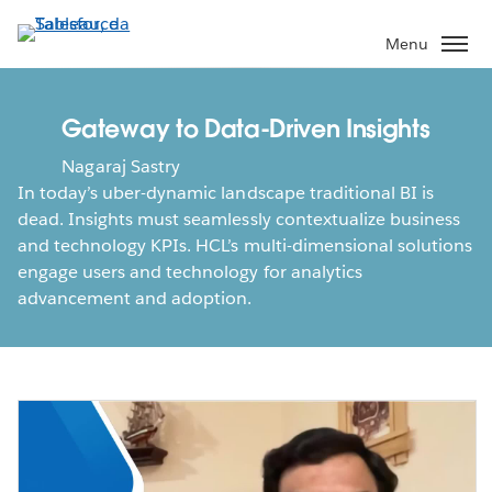
Pular
para
Menu
o
conteúdo
principal
Gateway to Data-Driven Insights
Nagaraj Sastry
In today’s uber-dynamic landscape traditional BI is
dead. Insights must seamlessly contextualize business
and technology KPIs. HCL’s multi-dimensional solutions
engage users and technology for analytics
advancement and adoption.