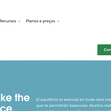
Recursos
Planos e preços
r Histórias de clientes
e sub-navigation for Soluções
Toggle sub-navigation for Recursos
Toggle sub-navigation for Planos e p
Com
ike the
El equilibrio es esencial en toda obra m
nce
que te permitirán balancear diseños ela