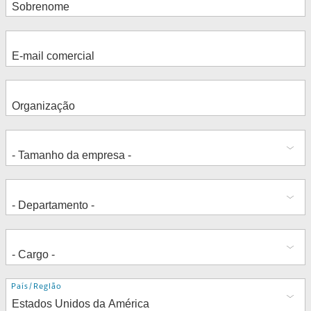
Endereço
País/Região