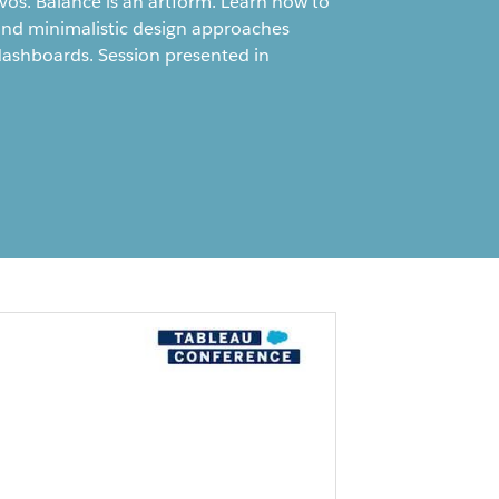
ivos. Balance is an artform. Learn how to
nd minimalistic design approaches
 dashboards. Session presented in