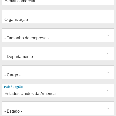
Endereço
País/Região