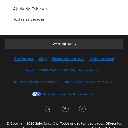
Ajuda do Tableau
Todas as versões
Português
Português
Deutsch
Confiança
Blog
Desenvolvedores
Fale conosco
English (UK)
English (US)
Legal
TERMOS DE SERVIÇO
Privacidade
Español
DIVULGAÇÃO RESPONSÁVEL
PREFERÊNCIAS DE COOKIES
Français (Canada)
Français (France)
Suas Escolhas De Privacidade
Italiano
LinkedIn
Facebook
Twitter
日本語
한국어
Nederlands
© Copyright 2026 Salesforce, Inc. Todos os direitos reservados. Diferentes