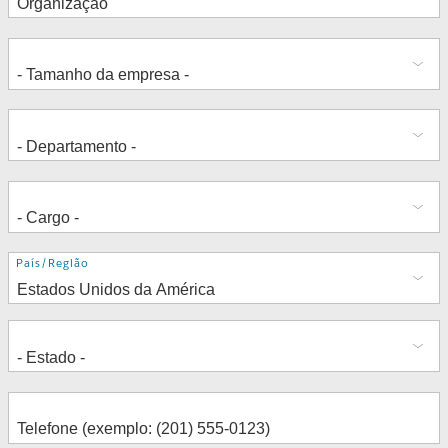
Endereço
País/Região