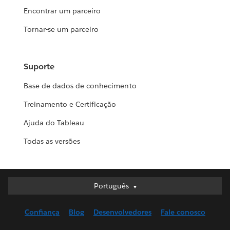
Encontrar um parceiro
Tornar-se um parceiro
Suporte
Base de dados de conhecimento
Treinamento e Certificação
Ajuda do Tableau
Todas as versões
Português
Português
Deutsch
Confiança
Blog
Desenvolvedores
Fale conosco
English (UK)
English (US)