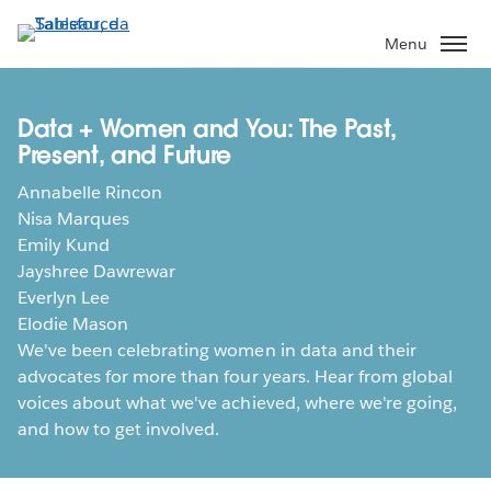
Pular
para
Menu
o
conteúdo
principal
Data + Women and You: The Past,
Present, and Future
Annabelle Rincon
Nisa Marques
Emily Kund
Jayshree Dawrewar
Everlyn Lee
Elodie Mason
We've been celebrating women in data and their
advocates for more than four years. Hear from global
voices about what we've achieved, where we're going,
and how to get involved.