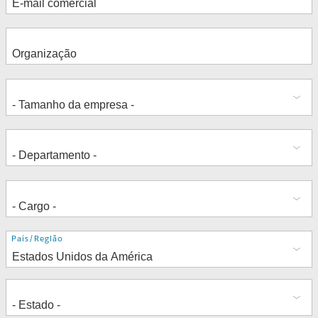
Endereço
País/Região