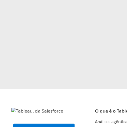
O que é o Tabl
Análises agêntic