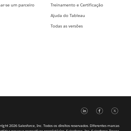
ar-se um parceiro
Treinamento e Certificação
Ajuda do Tableau
Todas as versões
LinkedIn
Faceb
Tw
ight 2026 Salesforce, Inc. Todos os direitos reservados. Diferentes marcas
ntidas por seus respectivos proprietários. Salesforce, Inc. Salesforce Tower,