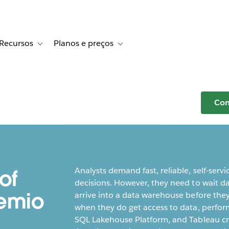
Recursos
Planos e preços
r Histórias de clientes
e sub-navigation for Soluções
Toggle sub-navigation for Recursos
Toggle sub-navigation for Planos e p
Com
Analysts demand fast, reliable, self-servic
of
decisions. However, they need to wait da
remio
arrive into a data warehouse before the
when they do get access to data, perfor
SQL Lakehouse Platform, and Tableau cr