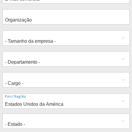
Endereço
País/Região