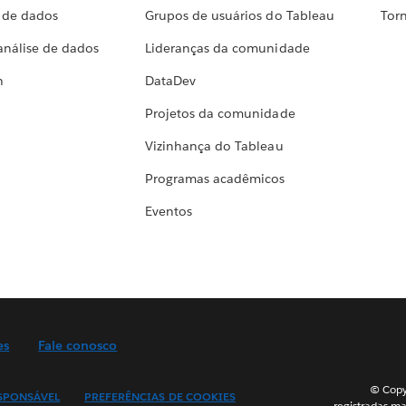
a de dados
Grupos de usuários do Tableau
Torn
análise de dados
Lideranças da comunidade
h
DataDev
Projetos da comunidade
Vizinhança do Tableau
Programas acadêmicos
Eventos
es
Fale conosco
© Copyr
SPONSÁVEL
PREFERÊNCIAS DE COOKIES
registradas ma