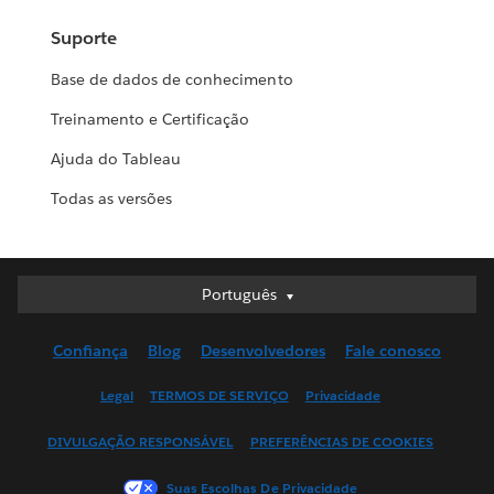
Suporte
Base de dados de conhecimento
Treinamento e Certificação
Ajuda do Tableau
Todas as versões
Português
Português
Deutsch
Confiança
Blog
Desenvolvedores
Fale conosco
English (UK)
English (US)
Legal
TERMOS DE SERVIÇO
Privacidade
Español
DIVULGAÇÃO RESPONSÁVEL
PREFERÊNCIAS DE COOKIES
Français (Canada)
Français (France)
Suas Escolhas De Privacidade