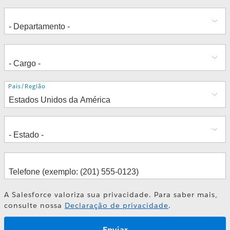
Endereço
País/Região
A Salesforce valoriza sua privacidade. Para saber mais,
consulte nossa
Declaração de privacidade
.