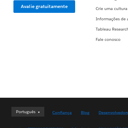
Avalie gratuitamente
Crie uma cultur
Informações de 
Tableau Researc
Fale conosco
Português
Português
Confiança
Blog
Desenvolvedor
Deutsch
English (UK)