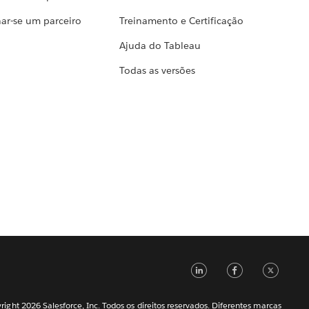
ar-se um parceiro
Treinamento e Certificação
Ajuda do Tableau
Todas as versões
LinkedIn
Faceb
Tw
ight 2026 Salesforce, Inc. Todos os direitos reservados. Diferentes marcas