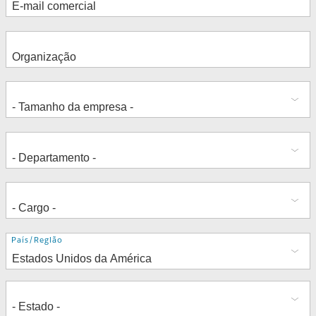
Endereço
País/Região