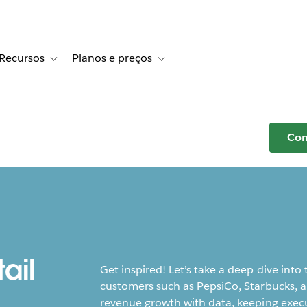
Recursos
Planos e preços
r Histórias de clientes
e sub-navigation for Soluções
Toggle sub-navigation for Recursos
Toggle sub-navigation for Planos e p
Com
ail
Get inspired! Let’s take a deep dive in
customers such as PepsiCo, Starbucks, a
revenue growth with data, keeping execu