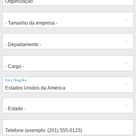
Endereço
País/Região