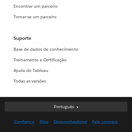
Encontrar um parceiro
Tornar-se um parceiro
Suporte
Base de dados de conhecimento
Treinamento e Certificação
Ajuda do Tableau
Todas as versões
Português
Português
Deutsch
Confiança
Blog
Desenvolvedores
Fale conosco
English (UK)
English (US)