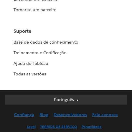
Tornar-se um parceiro
Suporte
Base de dados de conhecimento
Treinamento e Certificação
Ajuda do Tableau
Todas as versões
Português
Português
Deutsch
Confiança
Blog
Desenvolvedores
Fale conosco
English (UK)
English (US)
Legal
TERMOS DE SERVIÇO
Privacidade
Español