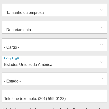
Endereço
País/Região