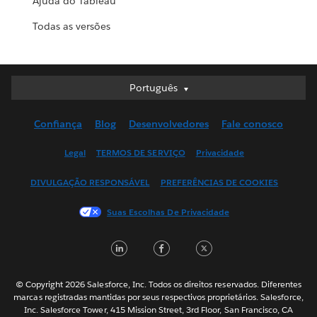
Ajuda do Tableau
Todas as versões
Português
Português
Deutsch
Confiança
Blog
Desenvolvedores
Fale conosco
English (UK)
English (US)
Legal
TERMOS DE SERVIÇO
Privacidade
Español
DIVULGAÇÃO RESPONSÁVEL
PREFERÊNCIAS DE COOKIES
Français (Canada)
Français (France)
Suas Escolhas De Privacidade
Italiano
LinkedIn
Facebook
Twitter
日本語
한국어
Nederlands
© Copyright 2026 Salesforce, Inc. Todos os direitos reservados. Diferentes
marcas registradas mantidas por seus respectivos proprietários. Salesforce,
Svenska
Inc. Salesforce Tower, 415 Mission Street, 3rd Floor, San Francisco, CA