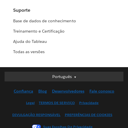
Suporte
Base de dados de conhecimento
Treinamento e Certificação
Ajuda do Tableau
Todas as versões
Português
Português
Deutsch
Confiança
Blog
Desenvolvedores
Fale conosco
English (UK)
English (US)
Legal
TERMOS DE SERVIÇO
Privacidade
Español
DIVULGAÇÃO RESPONSÁVEL
PREFERÊNCIAS DE COOKIES
Français (Canada)
Français (France)
Suas Escolhas De Privacidade