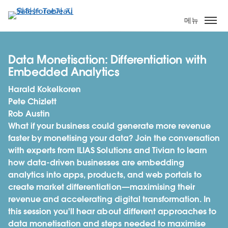
주
요
메뉴
콘
텐
츠
Data Monetisation: Differentiation with
로
Embedded Analytics
건
Harald Kokelkoren
너
Pete Chizlett
뛰
Rob Austin
기
What if your business could generate more revenue
faster by monetising your data? Join the conversation
with experts from ILIAS Solutions and Tivian to learn
how data-driven businesses are embedding
analytics into apps, products, and web portals to
create market differentiation—maximising their
revenue and accelerating digital transformation. In
this session you'll hear about different approaches to
data monetisation and steps needed to maximise