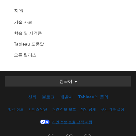
지원
기술 자료
학습 및 자격증
Tableau 도움말
모든 릴리스
한국어
한국어
Deutsch
신뢰
블로그
개발자
Tableau에 문의
English (UK)
English (US)
법적 정보
서비스 약관
개인 정보 보호
책임 공개
쿠키 기본 설정
Español
개인 정보 보호 선택 사항
Français (Canada)
Français (France)