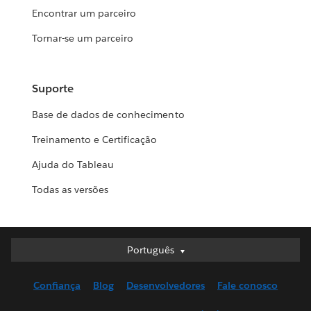
Encontrar um parceiro
Tornar-se um parceiro
Suporte
Base de dados de conhecimento
Treinamento e Certificação
Ajuda do Tableau
Todas as versões
Português
Português
Deutsch
Confiança
Blog
Desenvolvedores
Fale conosco
English (UK)
English (US)