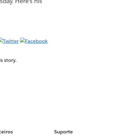
day. Here's his
 story.
ceiros
Suporte