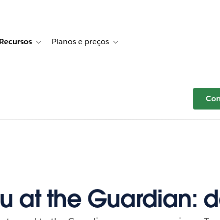
Recursos
Planos e preços
r Histórias de clientes
e sub-navigation for Soluções
Toggle sub-navigation for Recursos
Toggle sub-navigation for Planos e p
Com
u at the Guardian: 