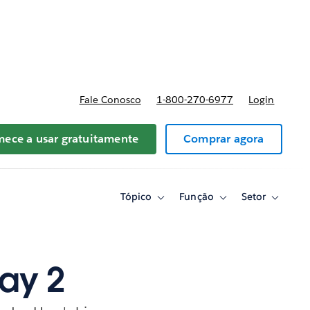
reços
Fale Conosco
1-800-270-6977
Login
ece a usar gratuitamente
Comprar agora
Tópico
Função
Setor
Toggle
Toggle
Toggle
sub-
sub-
sub-
navigation
navigation
navigati
for
for
for
Tópico
Função
Setor
day 2