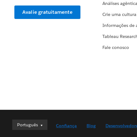
Análises agêntic
Avalie gratuitamente
Crie uma cultur
Informações de 
Tableau Researc
Fale conosco
Português
Português
Confiança
Blog
Desenvolvedor
Deutsch