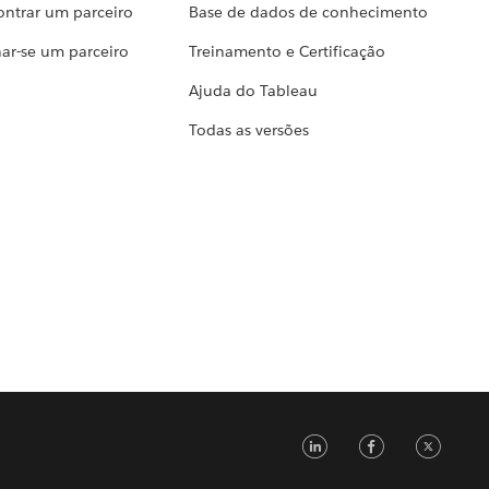
ontrar um parceiro
Base de dados de conhecimento
ar-se um parceiro
Treinamento e Certificação
Ajuda do Tableau
Todas as versões
LinkedIn
Faceb
Tw