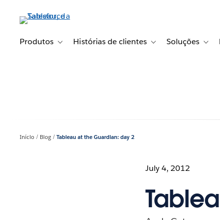
Pular
para
o
conteúdo
Produtos
Histórias de clientes
Soluções
Toggle sub-navigation for Produtos
Toggle sub-navigation fo
Toggl
principal
Início
Blog
Tableau at the Guardian: day 2
July 4, 2012
Tablea