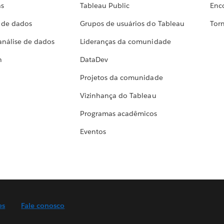
as
Tableau Public
Enc
a de dados
Grupos de usuários do Tableau
Torn
análise de dados
Lideranças da comunidade
h
DataDev
Projetos da comunidade
Vizinhança do Tableau
Programas acadêmicos
Eventos
es
Fale conosco