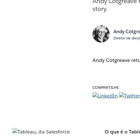
Andy Cotgreave 
story.
Andy Cotgr
Diretor de divu
Andy Cotgreave retu
COMPARTILHE:
O que é o Tabl